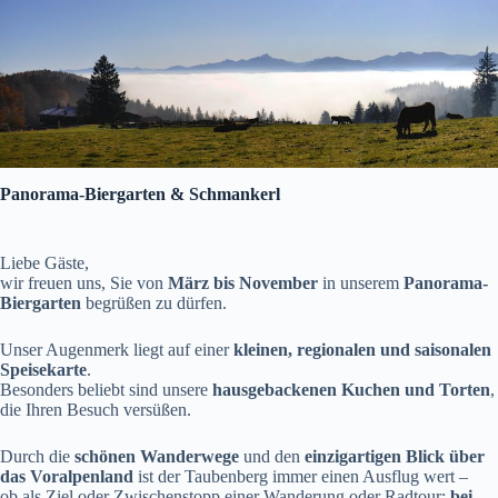
Panorama-Biergarten & Schmankerl
Liebe Gäste,
wir freuen uns, Sie von
März bis November
in unserem
Panorama-
Biergarten
begrüßen zu dürfen.
Unser Augenmerk liegt auf einer
kleinen, regionalen und saisonalen
Speisekarte
.
Besonders beliebt sind unsere
hausgebackenen Kuchen und Torten
,
die Ihren Besuch versüßen.
Durch die
schönen Wanderwege
und den
einzigartigen Blick über
das Voralpenland
ist der Taubenberg immer einen Ausflug wert –
ob als Ziel oder Zwischenstopp einer Wanderung oder Radtour:
bei